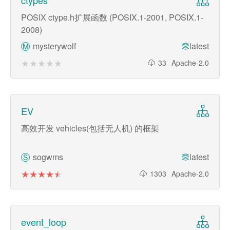
ctypes
POSIX ctype.h扩展函数 (POSIX.1-2001, POSIX.1-
2008)
mysterywolf
latest
M
★★★★★
★★★★★
33
Apache-2.0
EV
高效开发 vehicles(包括无人机) 的框架
sogwms
latest
S
★★★★★
★★★★★
1303
Apache-2.0
event_loop