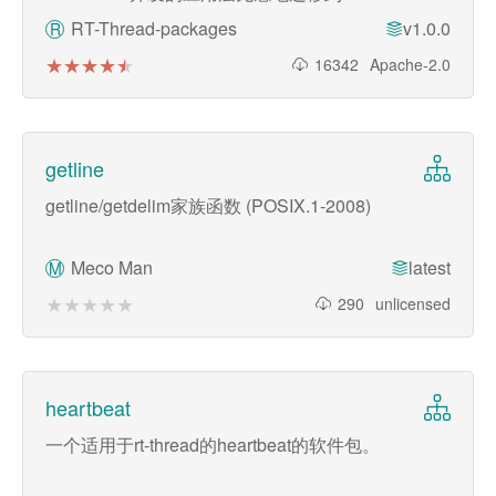
作系统
RT-Thread-packages
v1.0.0
R
★★★★★
★★★★★
16342
Apache-2.0
getline
getline/getdelim家族函数 (POSIX.1-2008)
Meco Man
latest
M
★★★★★
★★★★★
290
unlicensed
heartbeat
一个适用于rt-thread的heartbeat的软件包。