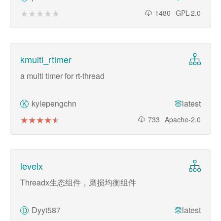
★★★★★
★★★★★
1480
GPL-2.0
kmulti_rtimer
a multi timer for rt-thread
kylepengchn
latest
K
★★★★★
★★★★★
733
Apache-2.0
levelx
Threadx生态组件，磨损均衡组件
Dyyt587
latest
D