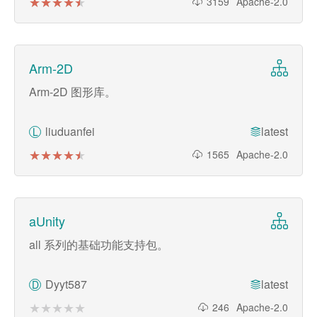
★★★★★
★★★★★
3159
Apache-2.0
Arm-2D
Arm-2D 图形库。
liuduanfei
latest
L
★★★★★
★★★★★
1565
Apache-2.0
aUnity
all 系列的基础功能支持包。
Dyyt587
latest
D
★★★★★
★★★★★
246
Apache-2.0